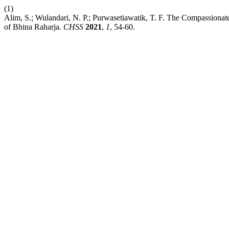
(1)
Alim, S.; Wulandari, N. P.; Purwasetiawatik, T. F. The Compassionat
of Bhina Raharja.
CHSS
2021
,
1
, 54-60.